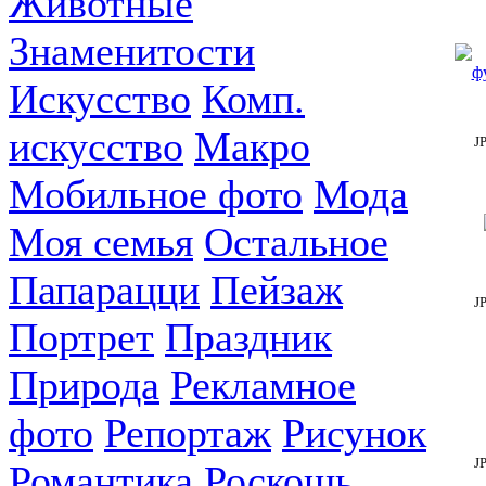
Животные
Знаменитости
Искусство
Комп.
искусство
Макро
J
Мобильное фото
Мода
Моя семья
Остальное
Папарацци
Пейзаж
J
Портрет
Праздник
Природа
Рекламное
фото
Репортаж
Рисунок
J
Романтика
Роскошь