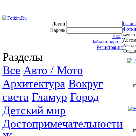
Главн
Логин
Фотки
Пароль
качест
Вход
Автом
Забыли пароль
Автор
Регистрация
Создан
Разделы
Все
Авто / Мото
Архитектура
Вокруг
J
света
Гламур
Город
Детский мир
Достопримечательности
J