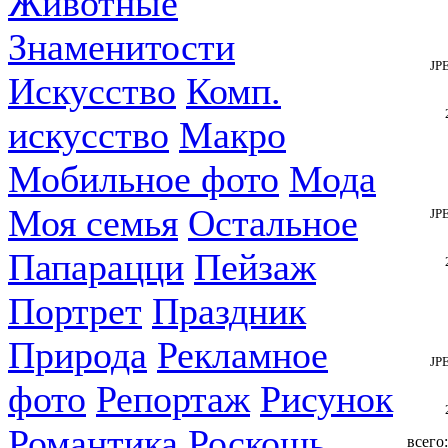
Животные
Знаменитости
JP
Искусство
Комп.
искусство
Макро
Мобильное фото
Мода
Моя семья
Остальное
JP
Папарацци
Пейзаж
Портрет
Праздник
Природа
Рекламное
JP
фото
Репортаж
Рисунок
Романтика
Роскошь
всего