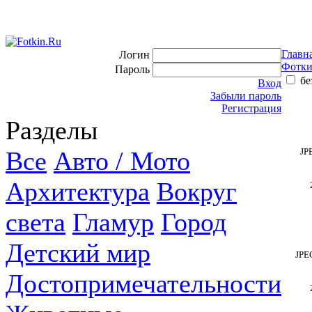
Главн
Логин
Фотки
Пароль
бе
Вход
Забыли пароль
Регистрация
Разделы
Все
Авто / Мото
JP
Архитектура
Вокруг
света
Гламур
Город
Детский мир
JPE
Достопримечательности