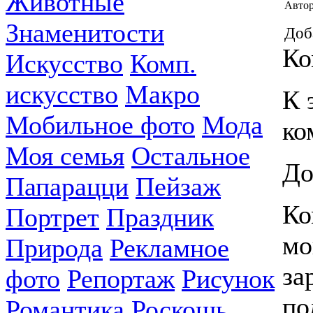
Животные
Автор
Знаменитости
Доб
Ко
Искусство
Комп.
искусство
Макро
К 
Мобильное фото
Мода
ко
Моя семья
Остальное
До
Папарацци
Пейзаж
Ко
Портрет
Праздник
мо
Природа
Рекламное
за
фото
Репортаж
Рисунок
по
Романтика
Роскошь