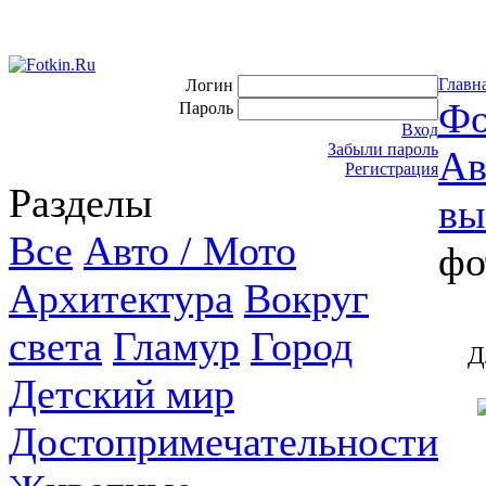
Главн
Логин
Фо
Пароль
Вход
Забыли пароль
Ав
Регистрация
Разделы
вы
Все
Авто / Мото
фо
Архитектура
Вокруг
света
Гламур
Город
Д
Детский мир
Достопримечательности