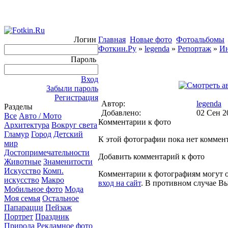
Логин
Главная
Новые фото
Фотоальбомы
Фоткин.Ру
»
legenda
»
Репортаж
»
Ин
Пароль
Вход
Забыли пароль
Регистрация
Автор:
legenda
Разделы
Добавлено:
02 Сен 2
Все
Авто / Мото
Комментарии к фото
Архитектура
Вокруг света
Гламур
Город
Детский
К этой фотографии пока нет коммен
мир
Достопримечательности
Добавить комментарий к фото
Животные
Знаменитости
Искусство
Комп.
Комментарии к фотографиям могут ос
искусство
Макро
вход на сайт
. В противном случае В
Мобильное фото
Мода
Моя семья
Остальное
Папарацци
Пейзаж
Портрет
Праздник
Природа
Рекламное фото