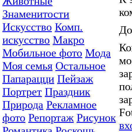
Животные
ко
Знаменитости
Искусство
Комп.
До
искусство
Макро
Ко
Мобильное фото
Мода
мо
Моя семья
Остальное
за
Папарацци
Пейзаж
по
Портрет
Праздник
за
Природа
Рекламное
Fo
фото
Репортаж
Рисунок
вх
Романтика
Роскошь