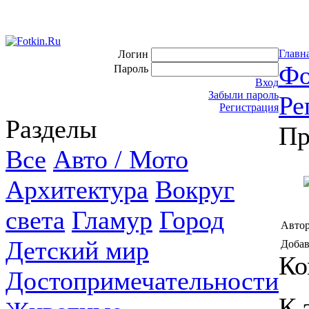
Главн
Логин
Фо
Пароль
Вход
Забыли пароль
Ре
Регистрация
Разделы
Пр
Все
Авто / Мото
Архитектура
Вокруг
света
Гламур
Город
Автор
Детский мир
Добав
Ко
Достопримечательности
К 