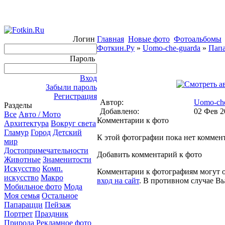
Логин
Главная
Новые фото
Фотоальбомы
Фоткин.Ру
»
Uomo-che-guarda
»
Пап
Пароль
Вход
Забыли пароль
Регистрация
Автор:
Uomo-che
Разделы
Добавлено:
02 Фев 2
Все
Авто / Мото
Комментарии к фото
Архитектура
Вокруг света
Гламур
Город
Детский
К этой фотографии пока нет коммен
мир
Достопримечательности
Добавить комментарий к фото
Животные
Знаменитости
Искусство
Комп.
Комментарии к фотографиям могут ос
искусство
Макро
вход на сайт
. В противном случае В
Мобильное фото
Мода
Моя семья
Остальное
Папарацци
Пейзаж
Портрет
Праздник
Природа
Рекламное фото