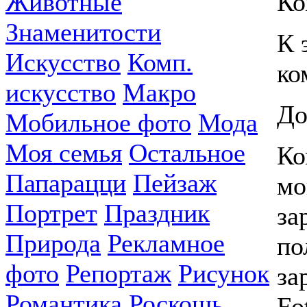
Животные
Ко
Знаменитости
К 
Искусство
Комп.
ко
искусство
Макро
До
Мобильное фото
Мода
Моя семья
Остальное
Ко
Папарацци
Пейзаж
мо
Портрет
Праздник
за
Природа
Рекламное
по
фото
Репортаж
Рисунок
за
Романтика
Роскошь
Fo