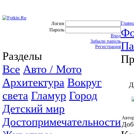
Главн
Логин
Фо
Пароль
Вход
Забыли пароль
Па
Регистрация
Разделы
Пр
Все
Авто / Мото
Архитектура
Вокруг
Д
света
Гламур
Город
Детский мир
Автор
Достопримечательности
Доб