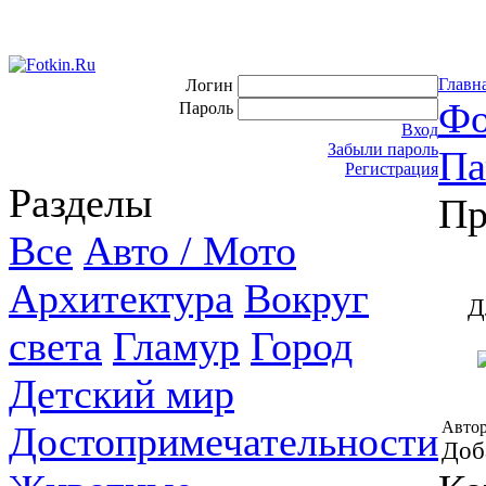
Главн
Логин
Фо
Пароль
Вход
Забыли пароль
Па
Регистрация
Разделы
Пр
Все
Авто / Мото
Архитектура
Вокруг
Д
света
Гламур
Город
Детский мир
Автор
Достопримечательности
Доб