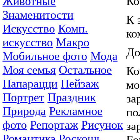
Животные
Ко
Знаменитости
К 
Искусство
Комп.
ко
искусство
Макро
До
Мобильное фото
Мода
Моя семья
Остальное
Ко
Папарацци
Пейзаж
мо
Портрет
Праздник
за
Природа
Рекламное
по
фото
Репортаж
Рисунок
за
Романтика
Роскошь
Fo