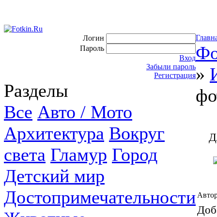
Главн
Логин
Фо
Пароль
Вход
Забыли пароль
»
Регистрация
Разделы
фо
Все
Авто / Мото
Архитектура
Вокруг
Д
света
Гламур
Город
Детский мир
Достопримечательности
Автор
Доб