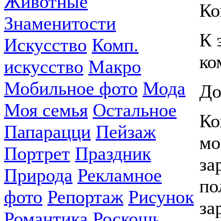
Животные
Ко
Знаменитости
К 
Искусство
Комп.
ко
искусство
Макро
Мобильное фото
Мода
До
Моя семья
Остальное
Ко
Папарацци
Пейзаж
мо
Портрет
Праздник
за
Природа
Рекламное
по
фото
Репортаж
Рисунок
за
Романтика
Роскошь