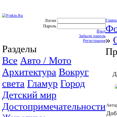
Главн
Логин
Фо
Пароль
Вход
Забыли пароль
»
Регистрация
Разделы
Пр
Все
Авто / Мото
Архитектура
Вокруг
Д
света
Гламур
Город
Детский мир
Достопримечательности
Автор
Доб