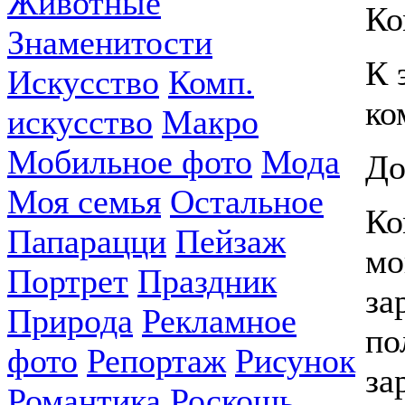
Животные
Ко
Знаменитости
К 
Искусство
Комп.
ко
искусство
Макро
Мобильное фото
Мода
До
Моя семья
Остальное
Ко
Папарацци
Пейзаж
мо
Портрет
Праздник
за
Природа
Рекламное
по
фото
Репортаж
Рисунок
за
Романтика
Роскошь