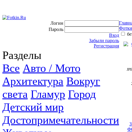
Главн
Логин
Фотки
Пароль
бе
Вход
Забыли пароль
Регистрация
Разделы
Все
Авто / Мото
JP
Архитектура
Вокруг
света
Гламур
Город
Детский мир
Достопримечательности
Ф