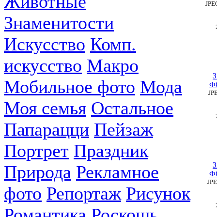
Животные
JPE
Знаменитости
Искусство
Комп.
искусство
Макро
Мобильное фото
Мода
Ф
JP
Моя семья
Остальное
Папарацци
Пейзаж
Портрет
Праздник
Природа
Рекламное
Ф
JP
фото
Репортаж
Рисунок
Романтика
Роскошь