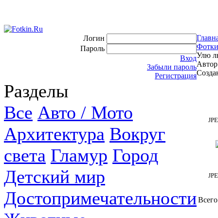
Главн
Логин
Фотки
Пароль
Улю л
Вход
Автор
Забыли пароль
Создан
Регистрация
Разделы
Все
Авто / Мото
JP
Архитектура
Вокруг
света
Гламур
Город
Детский мир
JP
Достопримечательности
Всего