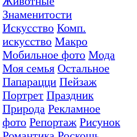
Животные
Знаменитости
Искусство
Комп.
искусство
Макро
Мобильное фото
Мода
Моя семья
Остальное
Папарацци
Пейзаж
Портрет
Праздник
Природа
Рекламное
фото
Репортаж
Рисунок
Романтика
Роскошь