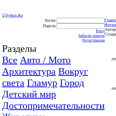
Главн
Логин
Фотки
Пароль
Автор
Вход
Создан
Забыли пароль
Регистрация
Разделы
Все
Авто / Мото
JP
Архитектура
Вокруг
света
Гламур
Город
JP
Детский мир
Достопримечательности