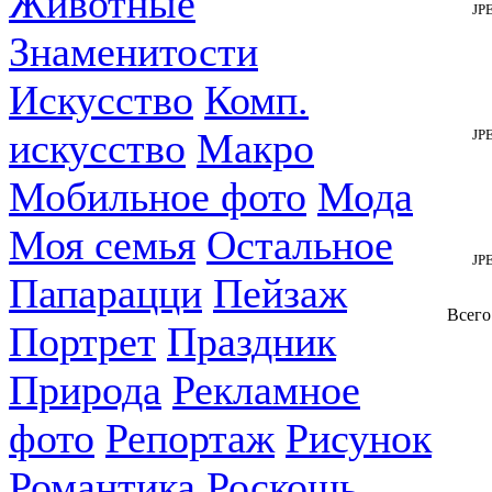
Животные
JP
Знаменитости
Искусство
Комп.
искусство
Макро
JP
Мобильное фото
Мода
Моя семья
Остальное
JP
Папарацци
Пейзаж
Всего
Портрет
Праздник
Природа
Рекламное
фото
Репортаж
Рисунок
Романтика
Роскошь